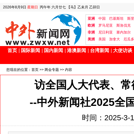
2026年8月9日
星期日
丙午年 六月廿七
【马】乙未月 乙卯日
亚洲
中国
巴基斯坦
斯
欧洲
罗马尼亚
斯洛伐克
非洲
尼日利亚
塞内加尔
美洲
美国
加拿大
厄瓜
首页
|
国际新闻
|
国内新闻
|
港澳新闻
|
台湾新闻
|
大使访谈
您现在的位置：
首页
>>
两会专题
>> 内容
访全国人大代表、常
--中外新闻社2025
时间：2025-3-12