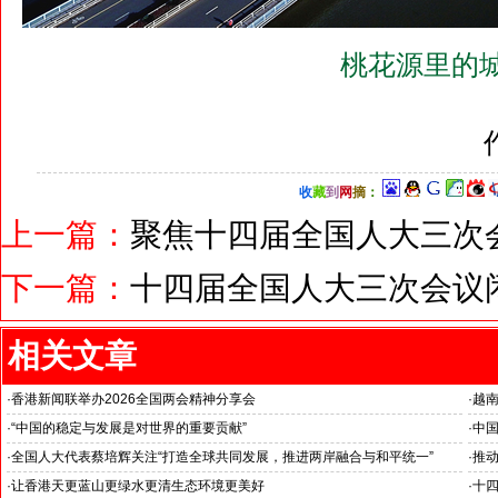
桃花源里的城
收
藏
到
网
摘
：
上一篇：
聚焦十四届全国人大三次
下一篇：
十四届全国人大三次会议
相关文章
·
香港新闻联举办2026全国两会精神分享会
·
越
“中
·
“中国的稳定与发展是对世界的重要贡献”
·
中国
伊朗驻华大使拉赫曼尼·法兹里阁下谈中国两会
王毅
·
全国人大代表蔡培辉关注“打造全球共同发展，推进两岸融合与和平统一”
·
推
聚焦
·
让香港天更蓝山更绿水更清生态环境更美好
·
十