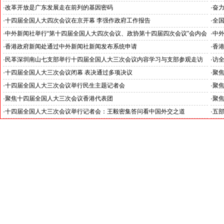
聚焦十四届全国人大四次会议香港代表团审议生态环境法典草案
锚定
·
改革开放是广东发展走在前列的基因密码
·
奋
--中外新闻社2026全国两会报道之四
--
·
十四届全国人大四次会议在京开幕 李强作政府工作报告
·
全
--中外新闻社2026全国两会报道之二
--
·
中外新闻社举行“第十四届全国人大四次会议、政协第十四届四次会议”会内会
·
中外
外采访工作会议
·
香港政府新闻处通过中外新闻社新闻发布系统申请
·
香
·
民革深圳南山七支部举行十四届全国人大三次会议内容学习与支部参观走访
·
访
活动
·
十四届全国人大三次会议闭幕 表决通过多项决议
·
聚
·
十四届全国人大三次会议举行民生主题记者会
·
聚
·
聚焦十四届全国人大三次会议香港代表团
·
聚
·
十四届全国人大三次会议举行记者会：王毅密集答问看中国外交之道
·
五