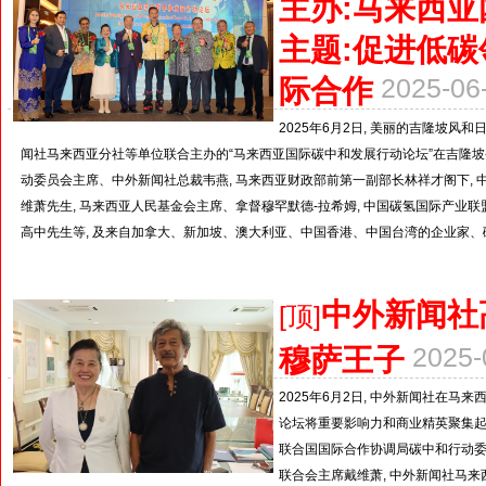
主办:马来西
主题:促进低碳
际合作
2025-0
2025年6月2日, 美丽的吉隆坡
闻社马来西亚分社等单位联合主办的“马来西亚国际碳中和发展行动论坛”在吉隆
动委员会主席、中外新闻社总裁韦燕, 马来西亚财政部前第一副部长林祥才阁下, 
维萧先生, 马来西亚人民基金会主席、拿督穆罕默德-拉希姆, 中国碳氢国际产业
高中先生等, 及来自加拿大、新加坡、澳大利亚、中国香港、中国台湾的企业家、碳中
中外新闻社
[顶]
穆萨王子
2025
2025年6月2日, 中外新闻社在马
论坛将重要影响力和商业精英聚集起来
联合国国际合作协调局碳中和行动委
联合会主席戴维萧, 中外新闻社马来