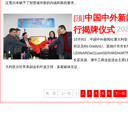
证墨尔本赋予了智慧城市新的内涵和新的要求...
中国中外新
[顶]
行揭牌仪式
20
10月9日，中国中外新闻社澳大利
府议员Ms.GladysLi、莫纳什市市长N
LE0NARDwi11iamGERAR
长苏其源、澳中工商业促进会主席LEON
大利亚分社常务副会长叶波主持，多家媒体见证...
首 页
上一页
1
2
3
4
5
6
下一页