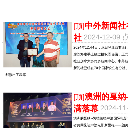
中外新闻社
[顶]
社
2024-12-09
2024年12月4日，尼日利亚西
席刘海康手上接过授权委任函，正
社驻加拿大多伦多新闻中心、中外
新闻社已经在70个国家设立有分社
都做出了表率...
澳洲的戛纳
[顶]
满落幕
2024-1
澳洲的戛纳--阿德莱德中澳国际电
者共同见证中澳电影新里程——颁奖典