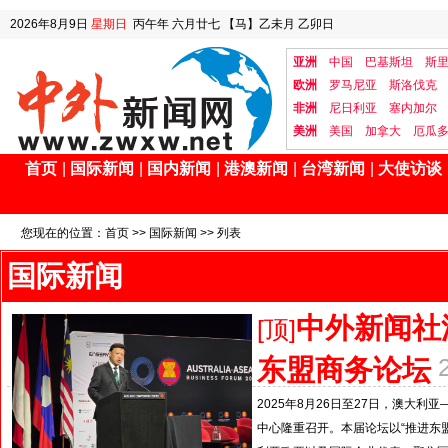
2026年8月9日
星期日
丙午年 六月廿七
【马】乙未月 乙卯日
亚洲
中国
巴基斯坦
斯
欧洲
罗马尼亚
斯洛伐克
非洲
尼日利亚
塞内加尔
美洲
美国
加拿大
厄瓜
首页
|
国际新闻
|
国内新闻
|
港澳新闻
|
台湾新闻
|
大使访谈
您现在的位置：
首页
>>
国际新闻
>> 列表
国际新闻
中外新闻社
[顶]
东盟商务论坛
2025年8月26日至27日，澳大利亚—东盟
中心隆重召开。本届论坛以“推进东