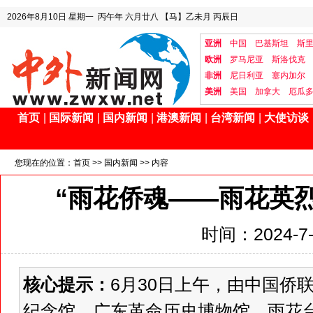
2026年8月10日
星期一
丙午年 六月廿八
【马】乙未月 丙辰日
亚洲
中国
巴基斯坦
斯
欧洲
罗马尼亚
斯洛伐克
非洲
尼日利亚
塞内加尔
美洲
美国
加拿大
厄瓜
首页
|
国际新闻
|
国内新闻
|
港澳新闻
|
台湾新闻
|
大使访谈
您现在的位置：
首页
>>
国内新闻
>> 内容
“雨花侨魂——雨花英
时间：2024-7-2
核心提示：
6月30日上午，由中国侨
纪念馆、广东革命历史博物馆、雨花