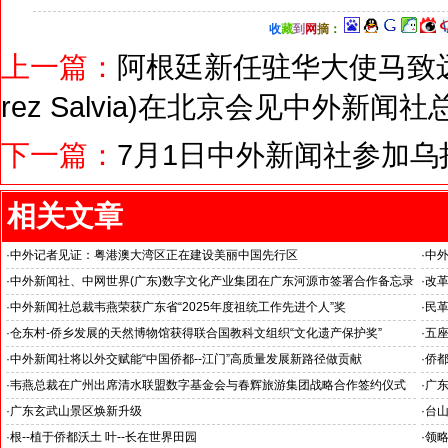
收
藏
到
网
摘
：
上一篇：
阿根廷新任驻华大使马致远(H.E.M
rez Salvia)在北京会见中外新闻
下一篇：
7月1日中外新闻社参加
相关文章
·
中外记者见证：粤港澳大湾区正在建设美丽中国先行区
·
中外
·
中外新闻社、中网世界(广东)数字文化产业集团在广东河源市签署合作备忘录
·
改
--
·
中外新闻社总裁韦燕荣获广东省“2025年度祖统工作先进个人”奖
·
民革
·
仓东村-侨乡发展的天然博物馆获得联合国教科文组织“文化遗产保护奖”
·
五
--中外新闻社参加海外华文媒体广东江门采访之四
--
·
中外新闻社将以外交赋能“中国侨都--江门”高质量发展新路径做贡献
·
侨
--中外新闻社参加海外华文媒体广东江门采访之二
--
·
韦燕总裁在广州出席清水联盟数字基金会与春辉旅游集团战略合作签约仪式
·
广
·
广东玄武山景区焕新升级
·
台山
·
根--植于侨都沃土 叶--长在世界田园
·
领略