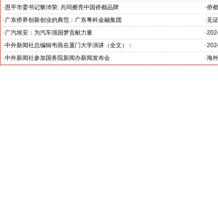
·
恩平市委书记黎沛荣: 共同擦亮中国侨都品牌
·
侨
·
广东侨界创新创业的典范：广东粤科金融集团
·
见证
·
广汽埃安：为汽车强国梦贡献力量
·
20
·
中外新闻社总编辑韦燕在厦门大学演讲（全文）：
·
20
·
中外新闻社参加国务院新闻办新闻发布会
·
海