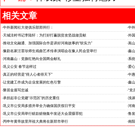
相关文章
·
中外新闻社大使俱乐部郑州行：
·
中
河南省委常委,郑州市委书记安伟会见各国驻华大使
河南
·
天城洼村书记李陆轩：为打好打赢脱贫攻坚战做贡献
·
外国
·
推动文化融通、加强国际合作是讲好河南故事的“软实力”
·
嵩
·
豫剧名家汪荃珍师生戏曲艺术传承演唱会在豫人民会堂举行
·
鑫山
·
河南鑫山：党旗红艳向全国两会献礼
·
系统
·
巩义公安 春节这样过
·
爱心
·
真正的经营是“得人心者得天下”
·
中惠
·
让党建工作成为企业发展的红色引擎
·
鑫山
·
磐居金盾写忠诚
·
“党
·
承担起非公党建“示范区”的历史重任
·
浅
·
巩义市公安局多措并举全力确保国庆假日平安
·
河
·
巩义市公安局举行赃款赃物集中发还大会震慑罪犯
·
鲁发
·
丙申年黄帝故里拜祖大典将在新郑市举行
·
南