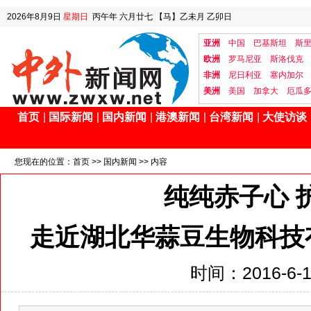
2026年8月9日
星期日
丙午年 六月廿七
【马】乙未月 乙卯日
亚洲
中国
巴基斯坦
斯
欧洲
罗马尼亚
斯洛伐克
非洲
尼日利亚
塞内加尔
美洲
美国
加拿大
厄瓜
首页
|
国际新闻
|
国内新闻
|
港澳新闻
|
台湾新闻
|
大使访谈
您现在的位置：
首页
>>
国内新闻
>> 内容
纯纯赤子心 
走近湖北华蒜豆生物科技
时间：2016-6-15