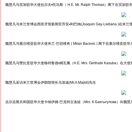
魏慧凡与买加驻华大使拉尔夫•托马斯（ H.E. Mr. Ralph Thomas）阁下在买加
魏慧凡与米兰世博会西班牙馆新闻官乔安▪利巴纳(Joaquin Gay-Liebana )在米
魏慧凡与塞尔维亚驻华大使米兰·巴切维奇 ( Milan Bacevic ) 阁下在塞尔维亚驻
魏慧凡与赞比亚驻华大使格特鲁德•姆瓦佩（H.E. Mrs. Gertrude Kasuba）在大使
魏慧凡采访米兰世博会伊朗馆馆长马加迪(Mr.A.Majidi)先生
吉尔吉斯共和国驻华大使卡纳伊姆·巴克特古洛娃（Mrs. К·Бактыгулова）向魏