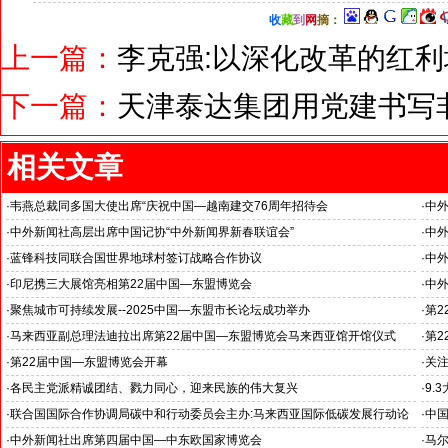
收
藏
到
网
摘
：
上一篇：
李克强:以深化改革的红
下一篇：
天津泰达集团用党建书写
相关文章
·
韦燕总裁同多国大使出席“庆祝中国—越南建交76周年招待会
·
中外
·
中外新闻社高层出席中国记协“中外新闻界新春联谊会”
·
中
·
蓝锋科技同联合国世界地球村签订战略合作协议
·
中
·
印尼携三大展馆亮相第22届中国—东盟博览会
·
中
·
聚焦城市可持续发展--2025中国—东盟市长论坛成功举办
·
第
·
马来西亚副总理法迪拉出席第22届中国—东盟博览会马来西亚馆开馆仪式
·
第
·
第22届中国—东盟博览会开幕
·
关
·
各民主党派精诚团结、戮力同心，迎来民族的伟大复兴
·
9.
·
联合国国际合作协调局碳中和行动委员会主办:马来西亚国际低碳发展行动论
·
中
坛
·
中外新闻社出席第四届中国—中东欧国家博览会
·
马