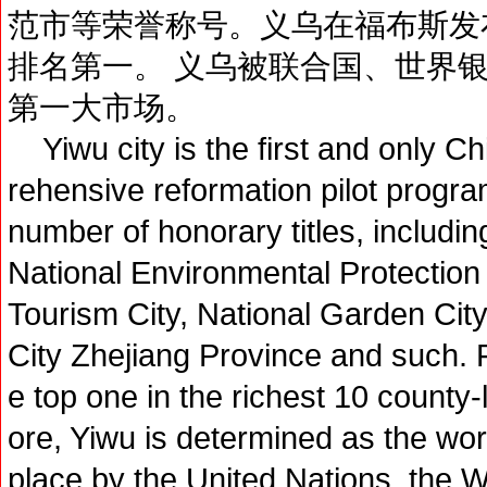
范市等荣誉称号。义乌在福布斯发布
排名第一。 义乌被联合国、世界
第一大市场。
Yiwu city is the first and only Ch
rehensive reformation pilot progr
number of honorary titles, includin
National Environmental Protection 
Tourism City, National Garden City
City Zhejiang Province and such. 
e top one in the richest 10 county-
ore, Yiwu is determined as the wo
place by the United Nations, the W