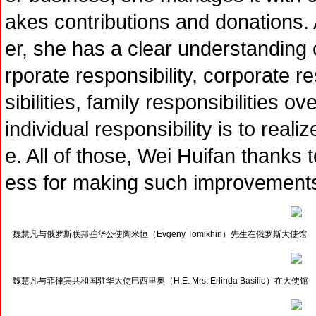
akes contributions and donations.
er, she has a clear understanding o
rporate responsibility, corporate r
sibilities, family responsibilities ov
individual responsibility is to reali
e. All of those, Wei Huifan thank
ess for making such improvements i
魏慧凡与俄罗斯联邦驻华公使陶米恒（Evgeny Tomikhin）先生在俄罗斯大使馆
魏慧凡与菲律宾共和国驻华大使巴西里奥（H.E. Mrs. Erlinda Basilio）在大使馆