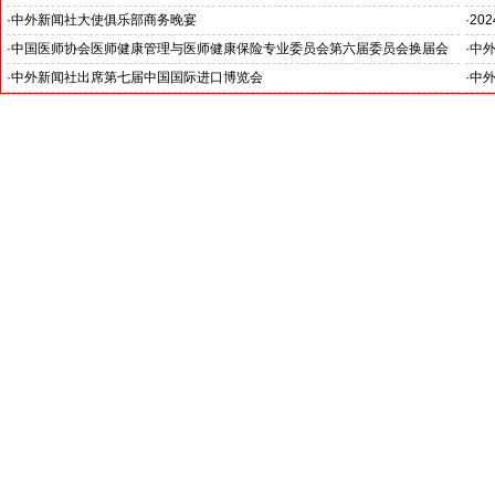
主题:促进低碳领域技术交流 深化低碳经济国际合作
与中
·
中外新闻社大使俱乐部商务晚宴
·
20
古巴驻华大使白诗德阁下访问中国国际期货股份有限公司
·
中国医师协会医师健康管理与医师健康保险专业委员会第六届委员会换届会
·
中
议落幕
携手
·
中外新闻社出席第七届中国国际进口博览会
·
中
记者