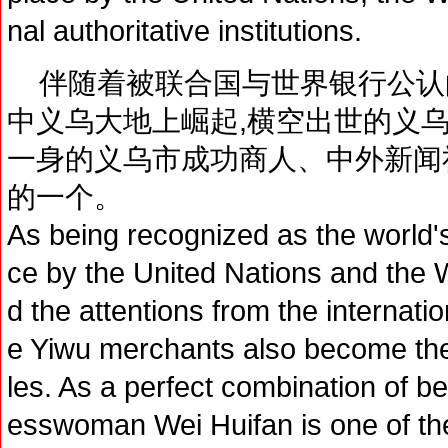
nal authoritative institutions.
伴随着被联合国与世界银行公认
中义乌大地上崛起,横空出世的义
一身的义乌市成功商人、中外新闻
的一个。
As being recognized as the world'
ce by the United Nations and the 
d the attentions from the internati
e Yiwu merchants also become the 
les. As a perfect combination of 
esswoman Wei Huifan is one of th