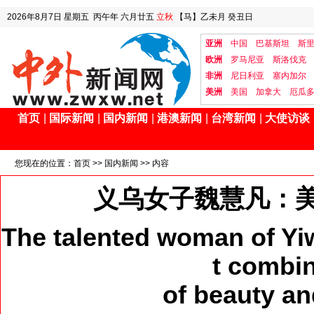
2026年8月7日
星期五
丙午年 六月廿五
立秋
【马】乙未月 癸丑日
亚洲
中国
巴基斯坦
斯
欧洲
罗马尼亚
斯洛伐克
非洲
尼日利亚
塞内加尔
美洲
美国
加拿大
厄瓜
首页
|
国际新闻
|
国内新闻
|
港澳新闻
|
台湾新闻
|
大使访谈
您现在的位置：
首页
>>
国内新闻
>> 内容
义乌女子魏慧凡：
The talented woman of Yiw
t combi
of beauty a