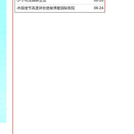
党啊 我怎能不为你放声歌唱》
·
沪宁司法调研交流
06-26
共探司法鉴定发展新路
·
外国使节高度评价慈铭博鳌国际医院
06-24