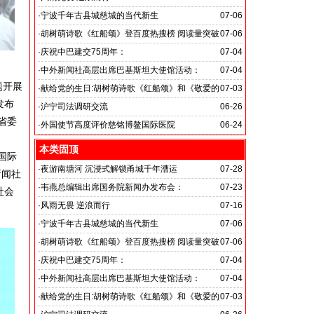
旭日应急救援队硬核抗巴“威风”护平安
·
宁波千年古县城慈城的当代新生
07-06
·
胡树萌诗歌《红船颂》登百度热搜榜 阅读量突破
07-06
数亿次 打破“曲高和寡”的传播困境
·
庆祝中巴建交75周年：
07-04
韦燕总裁同多国大使出席巴基斯坦驻华大使馆举办“芒果
·
中外新闻社高层出席巴基斯坦大使馆活动：
07-04
题开展
节”
医药、保健和生物科技职业技术教育与培训专题研讨会
·
献给党的生日:胡树萌诗歌《红船颂》和《敬爱的
07-03
发布
党啊 我怎能不为你放声歌唱》
·
沪宁司法调研交流
06-26
省委
共探司法鉴定发展新路
·
外国使节高度评价慈铭博鳌国际医院
06-24
本类固顶
国际
·
夜游南塘河 沉浸式解锁甬城千年漕运
07-28
新闻社
·
韦燕总编辑出席国务院新闻办发布会：
07-23
社会
关注海关总署“十五五”时期守好国门安全
·
风雨无畏 逆浪而行
07-16
旭日应急救援队硬核抗巴“威风”护平安
·
宁波千年古县城慈城的当代新生
07-06
·
胡树萌诗歌《红船颂》登百度热搜榜 阅读量突破
07-06
数亿次 打破“曲高和寡”的传播困境
·
庆祝中巴建交75周年：
07-04
韦燕总裁同多国大使出席巴基斯坦驻华大使馆举办“芒果
·
中外新闻社高层出席巴基斯坦大使馆活动：
07-04
节”
医药、保健和生物科技职业技术教育与培训专题研讨会
·
献给党的生日:胡树萌诗歌《红船颂》和《敬爱的
07-03