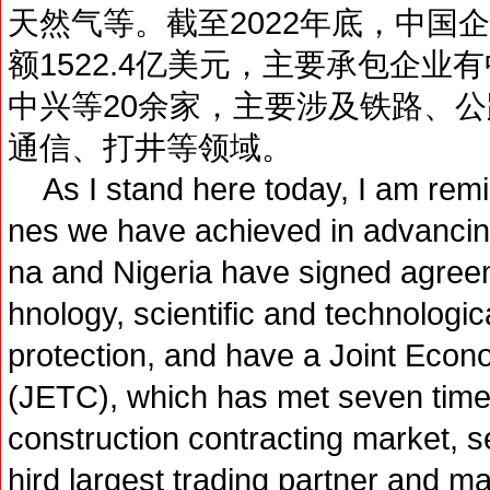
天然气等。截至2022年底，中国
额1522.4亿美元，主要承包企
中兴等20余家，主要涉及铁路、
通信、打井等领域。
As I stand here today, I am remin
nes we have achieved in advancing
na and Nigeria have signed agree
hnology, scientific and technologi
protection, and have a Joint Eco
(JETC), which has met seven times 
construction contracting market, s
hird largest trading partner and m