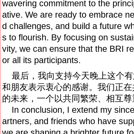
wavering commitment to the princip
ative. We are ready to embrace ne
d challenges, and build a future w
s to flourish. By focusing on sustai
vity, we can ensure that the BRI r
or all its participants.
最后，我向支持今天晚上这个有
和朋友表示衷心的感谢。我们正在
的未来，一个以共同繁荣、相互尊
In conclusion, I extend my since
artners, and friends who have supp
we are shaping a brighter future f