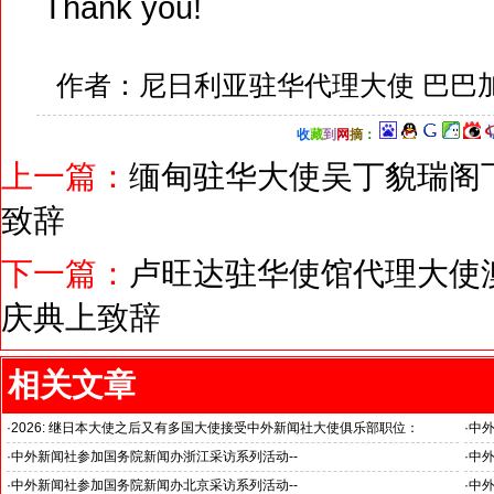
Thank you!
作者：尼日利亚驻华代理大使 巴巴
收
藏
到
网
摘
：
上一篇：
缅甸驻华大使吴丁貌瑞阁
致辞
下一篇：
卢旺达驻华使馆代理大使
庆典上致辞
相关文章
·
2026: 继日本大使之后又有多国大使接受中外新闻社大使俱乐部职位：
·
中
国之交在于民相亲, 民相亲在于心相通
·
中外新闻社参加国务院新闻办浙江采访系列活动--
·
中外
推动科技创新和产业创新深度融合
“科
·
中外新闻社参加国务院新闻办北京采访系列活动--
·
中外