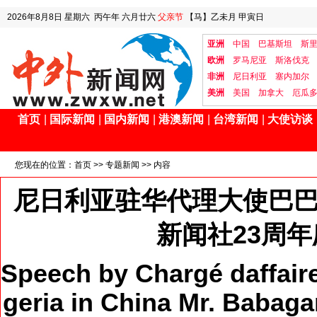
2026年8月8日
星期六
丙午年 六月廿六
父亲节
【马】乙未月 甲寅日
亚洲
中国
巴基斯坦
斯
欧洲
罗马尼亚
斯洛伐克
非洲
尼日利亚
塞内加尔
美洲
美国
加拿大
厄瓜
首页
|
国际新闻
|
国内新闻
|
港澳新闻
|
台湾新闻
|
大使访谈
您现在的位置：
首页
>>
专题新闻
>> 内容
尼日利亚驻华代理大使巴巴
新闻社23周
Speech by Chargé daffaire
geria in China Mr. Babaga