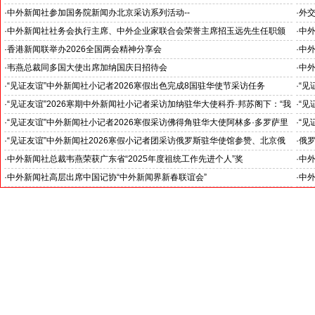
见证科技创新和产业创新高质量发展
小米
·
中外新闻社参加国务院新闻办北京采访系列活动--
·
外
北京人形机器人创新中心打造具有全球影响力的应用示范高地
·
中外新闻社社务会执行主席、中外企业家联合会荣誉主席招玉远先生任职颁
·
中
证仪式在香港举行
·
香港新闻联举办2026全国两会精神分享会
·
中
对哈
·
韦燕总裁同多国大使出席加纳国庆日招待会
·
中外
·
“见证友谊”中外新闻社小记者2026寒假出色完成8国驻华使节采访任务
·
“见
斯洛伐克驻华大使莱齐亚克阁下为小记者们颁发“优秀小记者(优秀小小外交
下：
·
“见证友谊”2026寒期中外新闻社小记者采访加纳驻华大使科乔·邦苏阁下：“我
·
“见
官)”证书
十分享受在中国的时光……”
们将
·
“见证友谊”中外新闻社小记者2026寒假采访佛得角驻华大使阿林多·多罗萨里
·
“见
奥阁下: 期待两国青少年成为发展中佛友好关系新的动力
就是
·
“见证友谊”中外新闻社2026寒假小记者团采访俄罗斯驻华使馆参赞、北京俄
·
俄罗
罗斯文化中心主任吴丹娜女士: “中俄关系稳如泰山坚如磐石”
·
中外新闻社总裁韦燕荣获广东省“2025年度祖统工作先进个人”奖
·
中
·
中外新闻社高层出席中国记协“中外新闻界新春联谊会”
·
中外