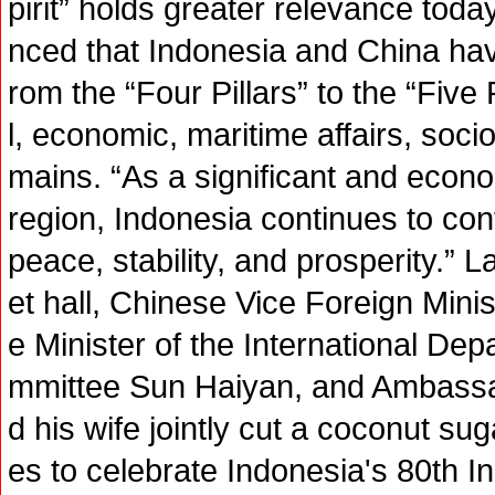
pirit” holds greater relevance tod
nced that Indonesia and China hav
rom the “Four Pillars” to the “Five
l, economic, maritime affairs, socio
mains. “As a significant and econo
region, Indonesia continues to cont
peace, stability, and prosperity.” 
et hall, Chinese Vice Foreign Min
e Minister of the International De
mmittee Sun Haiyan, and Ambass
d his wife jointly cut a coconut su
es to celebrate Indonesia's 80th 