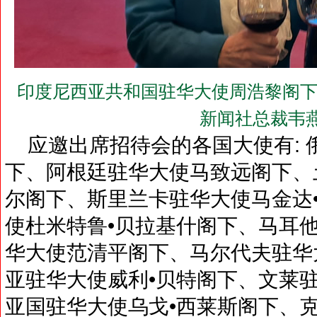
印度尼西亚共和国驻华大使周浩黎阁下(H.E.Dj
新闻社总裁韦
应邀出席招待会的各国大使有: 
下、阿根廷驻华大使马致远阁下、
尔阁下、斯里兰卡驻华大使马金达
使杜米特鲁•贝拉基什阁下、马耳
华大使范清平阁下、马尔代夫驻华
亚驻华大使威利•贝特阁下、文莱
亚国驻华大使乌戈•西莱斯阁下、