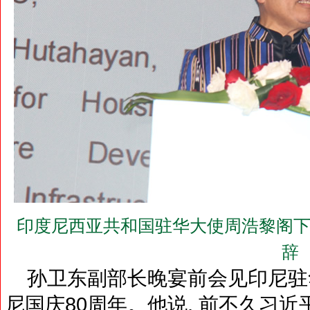
印度尼西亚共和国驻华大使周浩黎阁下(H.E.Dj
辞
孙卫东副部长晚宴前会见印尼驻
尼国庆80周年。他说, 前不久习