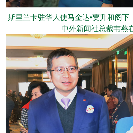
斯里兰卡驻华大使马金达•贾升和阁下（H.E.Mr.
中外新闻社总裁韦燕