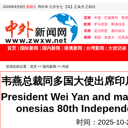
2026年8月9日
星期日
丙午年 六月廿七
【马】乙未月 乙卯日
亚洲
中国
巴基斯坦
斯
欧洲
罗马尼亚
斯洛伐克
非洲
尼日利亚
塞内加尔
美洲
美国
加拿大
厄瓜
首页
|
国际新闻
|
国内新闻
|
港澳新闻
|
台湾新闻
|
大使访谈
您现在的位置：
首页
>>
国内新闻
>> 内容
韦燕总裁同多国大使出席印
President Wei Yan and m
onesias 80th Indepen
时间：2025-10-2