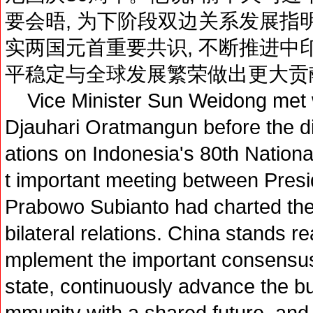
要会晤, 为下阶段双边关系发展指
实两国元首重要共识, 不断推进中
平稳定与全球发展繁荣做出更大贡
Vice Minister Sun Weidong met 
Djauhari Oratmangun before the d
ations on Indonesia's 80th Nationa
t important meeting between Presi
Prabowo Subianto had charted the 
bilateral relations. China stands r
mplement the important consensus
state, continuously advance the bu
mmunity with a shared future, and