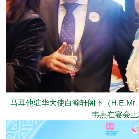
马耳他驻华大使白瀚轩阁下（H.E.Mr. Jo
韦燕在宴会上