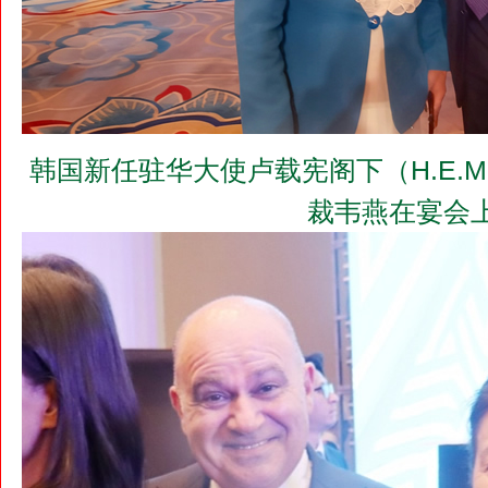
韩国新任驻华大使卢载宪阁下（H.E.Mr. 
裁韦燕在宴会