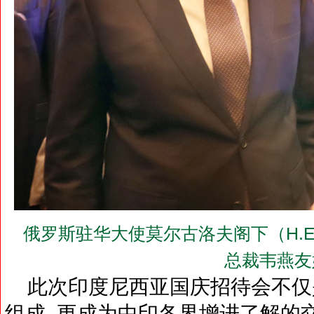
俄罗斯驻华大使莫尔古洛夫阁下（H.E.Mr.
总裁韦燕友
此次印度尼西亚国庆招待会不仅
组成, 更成为中印各界增进了解的