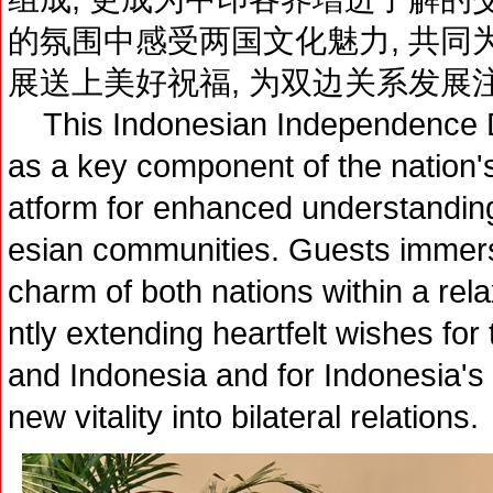
的氛围中感受两国文化魅力, 共同
展送上美好祝福, 为双边关系发展
This Indonesian Independence Da
as a key component of the nation's
atform for enhanced understandi
esian communities. Guests immers
charm of both nations within a rel
ntly extending heartfelt wishes fo
and Indonesia and for Indonesia's
new vitality into bilateral relations.