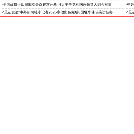
--中外新闻社2026全国两会报道之三
--
·
全国政协十四届四次会议在京开幕 习近平等党和国家领导人到会祝贺
·
中外
--中外新闻社2026全国两会报道之一
·
“见证友谊”中外新闻社小记者2026寒假出色完成8国驻华使节采访任务
·
“见
斯洛伐克驻华大使莱齐亚克阁下为小记者们颁发“优秀小记者(优秀小小外交
下：
官)”证书