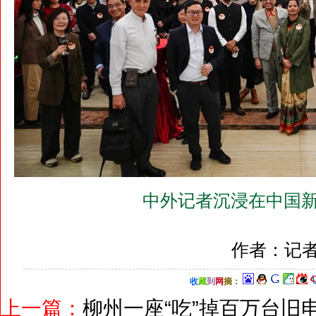
中外记者沉浸在中国新
作者：记者
收
藏
到
网
摘
：
上一篇：
柳州一座“吃”掉百万台旧