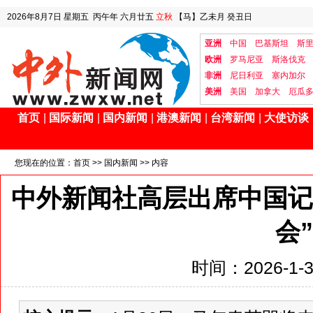
2026年8月7日
星期五
丙午年 六月廿五
立秋
【马】乙未月 癸丑日
亚洲
中国
巴基斯坦
斯
欧洲
罗马尼亚
斯洛伐克
非洲
尼日利亚
塞内加尔
美洲
美国
加拿大
厄瓜
首页
|
国际新闻
|
国内新闻
|
港澳新闻
|
台湾新闻
|
大使访谈
您现在的位置：
首页
>>
国内新闻
>> 内容
中外新闻社高层出席中国记
会”
时间：2026-1-31