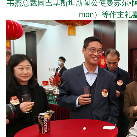
韦燕总裁同巴基斯坦新闻公使曼苏尔•阿里•梅蒙
mon）等作主礼