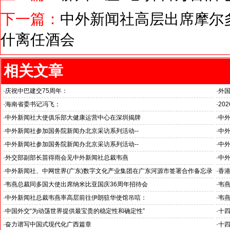
下一篇：
中外新闻社高层出席摩尔
什离任酒会
相关文章
·
庆祝中巴建交75周年：
·
外
韦燕总裁同多国大使出席巴基斯坦驻华大使馆举办“芒果节”
·
海南省委书记冯飞：
·
20
海南自贸港封关半年开启中国对外开放新篇章
国之
·
中外新闻社大使俱乐部大健康运营中心在深圳揭牌
·
中外
推动
·
中外新闻社参加国务院新闻办北京采访系列活动--
·
中外
“科技创新和产业创新”中外记者见面会
见证
·
中外新闻社参加国务院新闻办北京采访系列活动--
·
中外
小米汽车超越国际品牌
北京
·
外交部副部长苗得雨会见中外新闻社总裁韦燕
·
中
证仪
·
中外新闻社、中网世界(广东)数字文化产业集团在广东河源市签署合作备忘录
·
香港
·
韦燕总裁同多国大使出席纳米比亚国庆36周年招待会
·
韦
·
中外新闻社总裁韦燕率高层前往伊朗驻华使馆吊唁：
·
韦
对哈梅内伊最高领袖遇难表示沉痛哀悼
·
中国外交“为动荡世界提供最宝贵的稳定性和确定性”
·
十
王毅外长记者会勾勒出中国与世界互动新方位
锚定
·
奋力谱写中国式现代化广西篇章
·
十