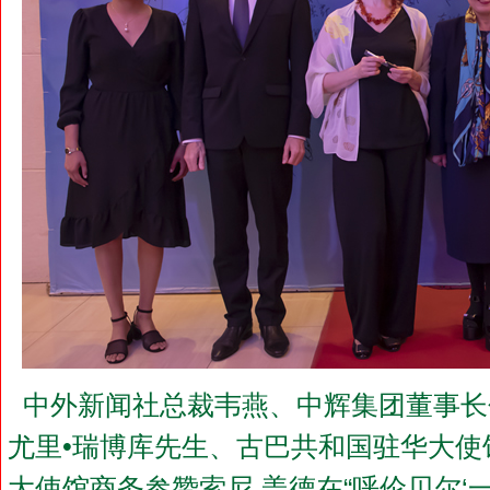
中外新闻社总裁韦燕、中辉集团董事长
尤里•瑞博库先生、古巴共和国驻华大
大使馆商务参赞索尼 盖德在“呼伦贝尔‘一带