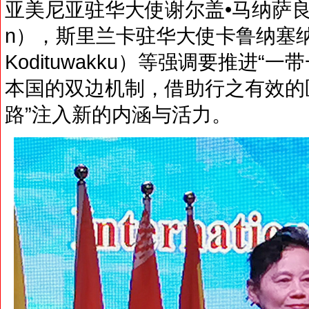
亚美尼亚驻华大使谢尔盖•马纳萨良（H.E 
n），斯里兰卡驻华大使卡鲁纳塞纳•科迪
Kodituwakku）等强调要推进
本国的双边机制，借助行之有效的
路”注入新的内涵与活力。