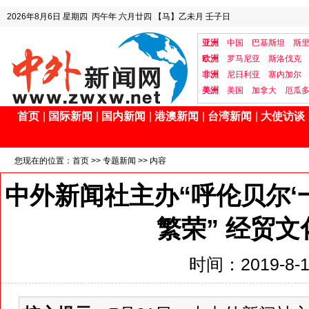
2026年8月6日
星期四
丙午年 六月廿四
【马】乙未月 壬子日
亚洲
中国
巴基斯坦
斯
欧洲
罗马尼亚
斯洛伐克
非洲
尼日利亚
塞内加尔
美洲
美国
加拿大
厄瓜
首页
|
国际新闻
|
国内新闻
|
港澳新闻
|
台湾新闻
|
大使访谈
您现在的位置：
首页
>>
专题新闻
>> 内容
中外新闻社主办“呼伦贝尔‘一
繁荣” 经贸
时间：2019-8-13