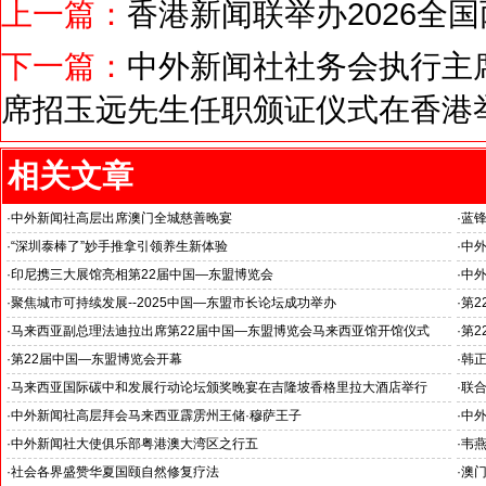
上一篇：
香港新闻联举办2026全
下一篇：
中外新闻社社务会执行主
席招玉远先生任职颁证仪式在香港
相关文章
·
中外新闻社高层出席澳门全城慈善晚宴
·
蓝
·
“深圳泰棒了”妙手推拿引领养生新体验
·
中
·
印尼携三大展馆亮相第22届中国—东盟博览会
·
中
·
聚焦城市可持续发展--2025中国—东盟市长论坛成功举办
·
第
·
马来西亚副总理法迪拉出席第22届中国—东盟博览会马来西亚馆开馆仪式
·
第
·
第22届中国—东盟博览会开幕
·
韩
·
马来西亚国际碳中和发展行动论坛颁奖晚宴在吉隆坡香格里拉大酒店举行
·
联
坛
·
中外新闻社高层拜会马来西亚霹雳州王储·穆萨王子
·
中
主题
·
中外新闻社大使俱乐部粤港澳大湾区之行五
·
韦
体验中医产业园感受中医博大精深
·
社会各界盛赞华夏国颐自然修复疗法
·
澳门