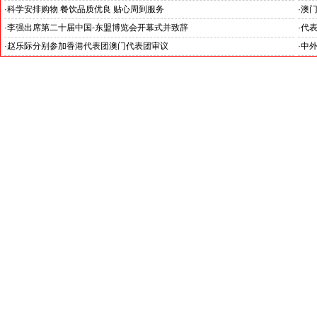
·
科学安排购物 餐饮品质优良 贴心周到服务
·
澳
港之旅：畅享完美旅程
·
李强出席第二十届中国-东盟博览会开幕式并致辞
·
代
·
赵乐际分别参加香港代表团澳门代表团审议
·
中