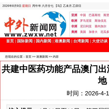
2026年8月9日
星期日
丙午年 六月廿七
【马】乙未月 乙卯日
亚洲
中国
巴基斯坦
斯
欧洲
罗马尼亚
斯洛伐克
非洲
尼日利亚
塞内加尔
美洲
美国
加拿大
厄瓜
首页
|
国际新闻
|
国内新闻
|
港澳新闻
|
台湾新闻
|
大使访谈
您现在的位置：
首页
>>
港澳新闻
>> 内容
共建中医药功能产品澳门出
地
时间：2026-4-14