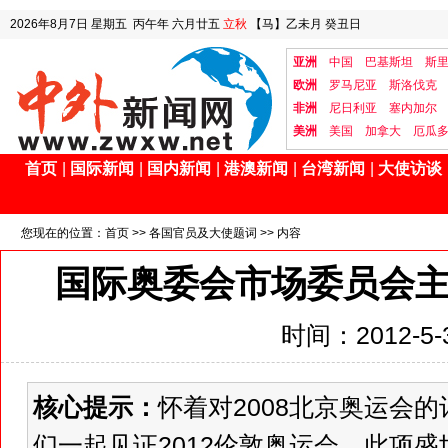
2026年8月7日
星期五
丙午年 六月廿五
立秋
【马】乙未月 癸丑日
亚洲
中国
巴基斯坦
斯
欧洲
罗马尼亚
斯洛伐克
非洲
尼日利亚
塞内加尔
美洲
美国
加拿大
厄瓜
首页
|
国际新闻
|
国内新闻
|
港澳新闻
|
台湾新闻
|
大使访谈
您现在的位置：
首页
>>
各国官员及大使题词
>> 内容
国际奥委会市场委员会主
时间：2012-5-3
核心提示：
怀着对2008北京奥运会
们一起见证2012伦敦奥运会。此项