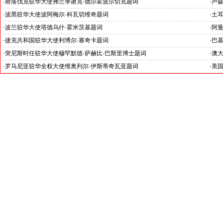
·
斯洛伐克驻华大使弗兰季谢克·德尔霍波尔切克题词
·
卢
·
波黑驻华大使波阿梅尔·科瓦切维奇题词
·
土耳
·
波兰驻华大使塔德乌什·霍米茨基题词
·
阿
·
捷克共和国驻华大使利博尔·塞奇卡题词
·
巴基
·
突尼斯时任驻华大使穆罕默德·萨赫比·巴斯里博士题词
·
澳大
·
罗马尼亚驻华全权大使维奥列尔·伊斯蒂奇瓦亚题词
·
美