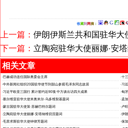
收
藏
到
网
摘
：
上一篇：
伊朗伊斯兰共和国驻华大
下一篇：
立陶宛驻华大使丽娜·安
相关文章
·
巴赫成功连任国际奥委会主席
·
十
·
中外新闻社组织20国驻华使节到韶山参观毛泽东同志故居
·
习
·
习近平欧亚三国行 累计签约近90项 中方谈出访四大成果
·
匈
·
塞尔维亚驻华大使米奥米尔·乌多维契基题词
·
孟加
·
蒙古国驻华大使策·苏赫巴特尔题词
·
卢
·
立陶宛驻华大使丽娜·安塔纳维切涅题词
·
伊
·
毛里求斯驻华大使钟律芳题词
·
保