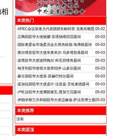
的相
本类热门
·
APEC会议加拿大代表团团长帕特里·克奥布赖恩
05-02
题词
·
立陶宛驻华大使丽娜·安塔纳维切涅题词
05-03
·
国际奥委会市场委员会主席杰哈德·海博格题词
05-03
·
塞尔维亚驻华大使米奥米尔·乌多维契基题词
05-03
·
波黑驻华大使波阿梅尔·科瓦切维奇题词
05-03
·
匈牙利驻华使馆大使库绍伊·山多尔题词
05-03
·
蒙古国驻华大使策·苏赫巴特尔题词
05-03
·
孟加拉国驻华大使孟什·法亚兹·艾哈麦德题词
05-03
·
卢旺达驻华大使弗朗索瓦·恩加兰贝题词
05-03
·
伊朗伊斯兰共和国驻华大使迈赫迪-萨法里博士题
05-03
词
本类推荐
没有
本类固顶