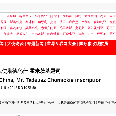
日
国
巴基斯坦
斯里兰卡
马来西亚
阿富汗
柬埔寨
伊朗
孟加拉国
约旦
吉尔
马尼亚
斯洛伐克
奥地利
匈牙利
捷克
波兰
卢森堡
比利时
保加利亚
塞浦
日利亚
塞内加尔
莫桑比克
赤道几内亚
毛里求斯
突尼斯
阿尔及利亚
尼日尔
国
加拿大
厄瓜多尔
巴巴多斯
玻利维亚
哥伦比亚
智利
古巴
牙买加
墨西
闻
|
大使访谈
|
专题新闻
|
世界互联网大会
|
国际廉政观察员
大使塔德乌什·霍米茨基题词
hina, Mr. Tadeusz Chomickis inscription
时间：2012-5-3 10:56:50
续推动中国和世界各国的相互理解和合作！以我最诚挚的祝福献给你们！塔德乌什·霍