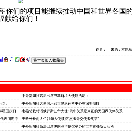
望你们的项目能继续推动中国和世界各国
福献给你们！
作者： 来源：本网站
·
中外新闻社高层出席巴基斯坦大使馆活动：
医药、保健和生物科技职业技术教育与培训专题研讨会
职位：
·
中外新闻社大使俱乐部大健康运营中心在深圳揭牌
拜疆国庆日
·
韦燕总裁对话俄罗斯驻华大使: 俄中关系是真正的无国界伙伴关系
资代表团期待
·
王毅外长向 8 位驻华大使颁授“杰出外交使者奖章”
中外新闻社大使俱乐部向获奖大使表示祝贺
·
中外新闻社高层出席伊朗驻华使馆举办的世界古都斯日活动