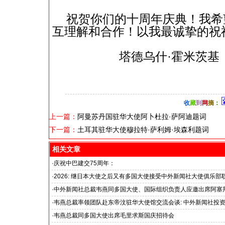
祝贺你们的十周年庆典！我希
互理解和合作！以我最诚挚的祝
塔德乌什·霍米茨基
收
藏
到
网
摘
：
上一篇：
阿曼苏丹国驻华大使阿卜杜拉·萨阿迪题词
下一篇：
土耳其驻华大使穆拉特·萨利姆·埃森利题词
相关文章
·
庆祝中巴建交75周年：
韦燕总裁同多国大使出席巴基斯坦驻华大使馆举办“芒果节”
·
2026: 继日本大使之后又有多国大使接受中外新闻社大使俱乐部
国之交在于民相亲, 民相亲在于心相通
·
中外新闻社总裁韦燕同多国大使、国际组织负责人应邀出席阿塞
招待会
·
韦燕总裁率领团队赴东帝汶驻华大使馆交流会谈: 中外新闻社投
与东帝汶国家展开全面商务合作
·
韦燕总裁同多国大使出席毛里求斯国庆招待会