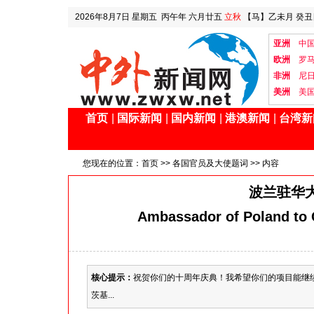
2026年8月7日
星期五
丙午年 六月廿五
立秋
【马】乙未月 癸丑
亚洲
中
欧洲
罗
非洲
尼
美洲
美
首页
|
国际新闻
|
国内新闻
|
港澳新闻
|
台湾新
您现在的位置：
首页
>>
各国官员及大使题词
>> 内容
波兰驻华
Ambassador of Poland to C
核心提示：
祝贺你们的十周年庆典！我希望你们的项目能继
茨基...