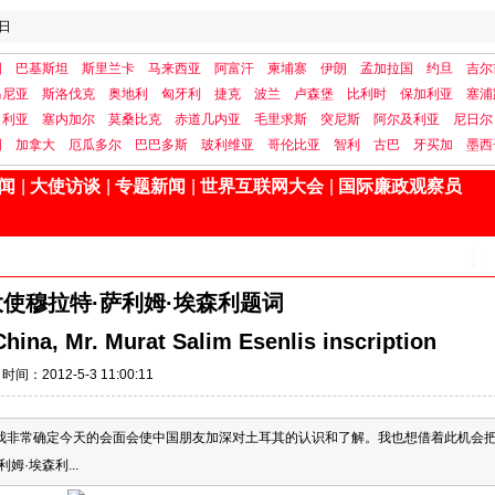
日
国
巴基斯坦
斯里兰卡
马来西亚
阿富汗
柬埔寨
伊朗
孟加拉国
约旦
吉尔
马尼亚
斯洛伐克
奥地利
匈牙利
捷克
波兰
卢森堡
比利时
保加利亚
塞浦
日利亚
塞内加尔
莫桑比克
赤道几内亚
毛里求斯
突尼斯
阿尔及利亚
尼日尔
国
加拿大
厄瓜多尔
巴巴多斯
玻利维亚
哥伦比亚
智利
古巴
牙买加
墨西
闻
|
大使访谈
|
专题新闻
|
世界互联网大会
|
国际廉政观察员
使穆拉特·萨利姆·埃森利题词
hina, Mr. Murat Salim Esenlis inscription
时间：2012-5-3 11:00:11
我非常确定今天的会面会使中国朋友加深对土耳其的认识和了解。我也想借着此机会
·埃森利...