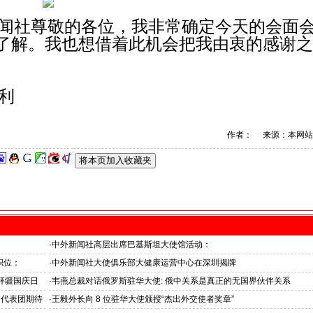
闻社尊敬的各位，我非常确定今天的会面
了解。我也想借着此机会把我由衷的感谢之
利
作者： 来源：本网站
·
中外新闻社高层出席巴基斯坦大使馆活动：
医药、保健和生物科技职业技术教育与培训专题研讨会
职位：
·
中外新闻社大使俱乐部大健康运营中心在深圳揭牌
拜疆国庆日
·
韦燕总裁对话俄罗斯驻华大使: 俄中关系是真正的无国界伙伴关系
资代表团期待
·
王毅外长向 8 位驻华大使颁授“杰出外交使者奖章”