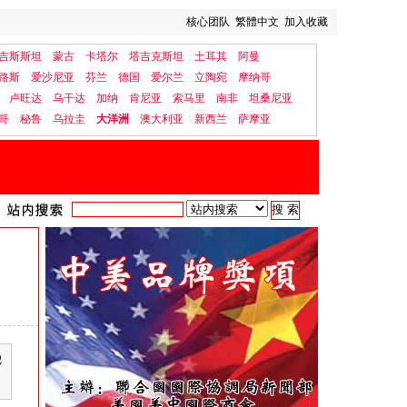
核心团队
繁體中文
加入收藏
吉斯斯坦
蒙古
卡塔尔
塔吉克斯坦
土耳其
阿曼
路斯
爱沙尼亚
芬兰
德国
爱尔兰
立陶宛
摩纳哥
卢旺达
乌干达
加纳
肯尼亚
索马里
南非
坦桑尼亚
哥
秘鲁
乌拉圭
大洋洲
澳大利亚
新西兰
萨摩亚
把