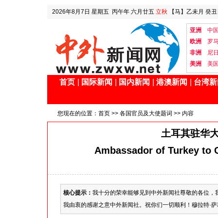
2026年8月7日
星期五
丙午年 六月廿五
立秋
【马】乙未月 癸丑
亚洲
中
欧洲
罗
非洲
尼
美洲
美
首页
|
国际新闻
|
国内新闻
|
港澳新闻
|
台湾新
您现在的位置：
首页
>>
各国官员及大使题词
>> 内容
土耳其驻华大
Ambassador of Turkey to C
核心提示：
我十分的荣幸能够见到中外新闻社尊敬的各位，
我由衷的感谢之意中外新闻社。祝你们一切顺利！穆拉特·萨利姆