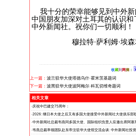
我十分的荣幸能够见到中外新
中国朋友加深对土耳其的认识和
中外新闻社。祝你们一切顺利！
穆拉特·萨利姆·埃森
收
藏
到
网
摘
：
上一篇：
波兰驻华大使塔德乌什·霍米茨基题词
下一篇：
波黑驻华大使波阿梅尔·科瓦切维奇题词
相关文章
·
庆祝中巴建交75周年：
韦燕总裁同多国大使出席巴基斯坦驻华大使馆举办“芒果节”
·
2026: 继日本大使之后又有多国大使接受中外新闻社大使俱乐部
国之交在于民相亲, 民相亲在于心相通
·
中外新闻社总裁韦燕同多国大使、国际组织负责人应邀出席阿塞
招待会
·
韦燕总裁率领团队赴东帝汶驻华大使馆交流会谈: 中外新闻社投