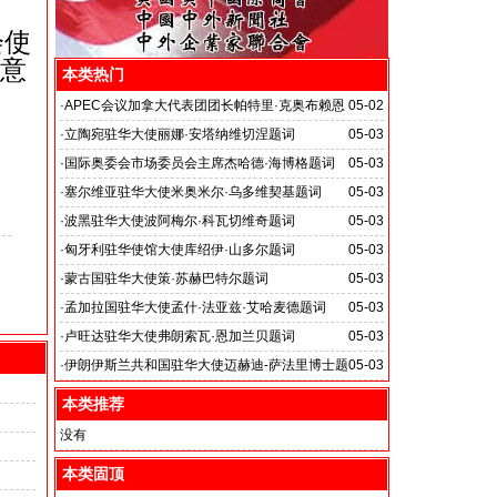
会使
意
本类热门
·
APEC会议加拿大代表团团长帕特里·克奥布赖恩
05-02
题词
·
立陶宛驻华大使丽娜·安塔纳维切涅题词
05-03
·
国际奥委会市场委员会主席杰哈德·海博格题词
05-03
·
塞尔维亚驻华大使米奥米尔·乌多维契基题词
05-03
·
波黑驻华大使波阿梅尔·科瓦切维奇题词
05-03
·
匈牙利驻华使馆大使库绍伊·山多尔题词
05-03
·
蒙古国驻华大使策·苏赫巴特尔题词
05-03
·
孟加拉国驻华大使孟什·法亚兹·艾哈麦德题词
05-03
·
卢旺达驻华大使弗朗索瓦·恩加兰贝题词
05-03
·
伊朗伊斯兰共和国驻华大使迈赫迪-萨法里博士题
05-03
词
本类推荐
没有
本类固顶