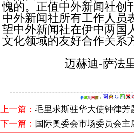
愧的。正值中外新闻社创
中外新闻社所有工作人员
望中外新闻社在伊中两国
文化领域的友好合作关系
迈赫迪-萨法里
收
藏
到
网
摘
：
上一篇：
毛里求斯驻华大使钟律芳
下一篇：
国际奥委会市场委员会主