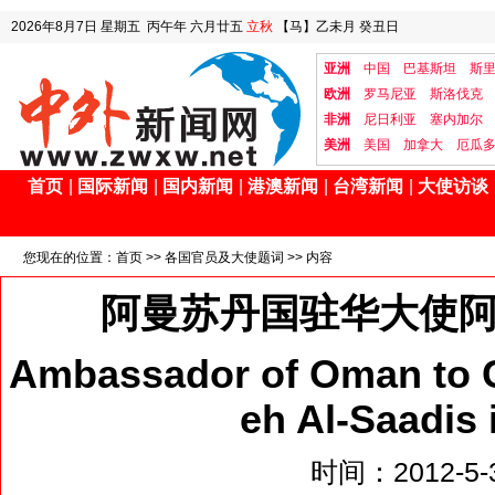
2026年8月7日
星期五
丙午年 六月廿五
立秋
【马】乙未月 癸丑日
亚洲
中国
巴基斯坦
斯
欧洲
罗马尼亚
斯洛伐克
非洲
尼日利亚
塞内加尔
美洲
美国
加拿大
厄瓜
首页
|
国际新闻
|
国内新闻
|
港澳新闻
|
台湾新闻
|
大使访谈
您现在的位置：
首页
>>
各国官员及大使题词
>> 内容
阿曼苏丹国驻华大使阿
Ambassador of Oman to C
eh Al-Saadis 
时间：2012-5-3