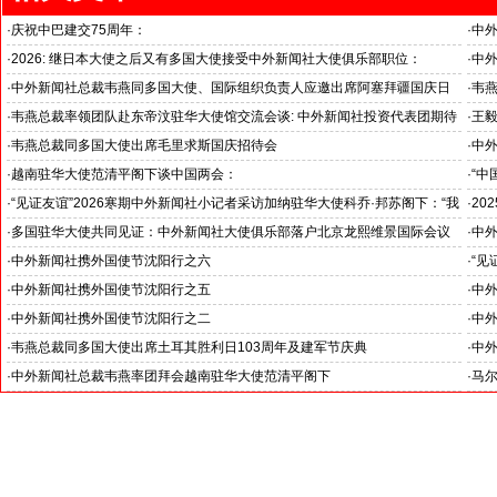
·
庆祝中巴建交75周年：
·
中
韦燕总裁同多国大使出席巴基斯坦驻华大使馆举办“芒果节”
医药
·
2026: 继日本大使之后又有多国大使接受中外新闻社大使俱乐部职位：
·
中
国之交在于民相亲, 民相亲在于心相通
·
中外新闻社总裁韦燕同多国大使、国际组织负责人应邀出席阿塞拜疆国庆日
·
韦燕
招待会
·
韦燕总裁率领团队赴东帝汶驻华大使馆交流会谈: 中外新闻社投资代表团期待
·
王毅
与东帝汶国家展开全面商务合作
中外
·
韦燕总裁同多国大使出席毛里求斯国庆招待会
·
中
·
越南驻华大使范清平阁下谈中国两会：
·
“中
“中国经济的稳定发展为越中双边合作注入强劲动力”
伊朗
·
“见证友谊”2026寒期中外新闻社小记者采访加纳驻华大使科乔·邦苏阁下：“我
·
20
十分享受在中国的时光……”
国之
·
多国驻华大使共同见证：中外新闻社大使俱乐部落户北京龙熙维景国际会议
·
中
中心
晨星
·
中外新闻社携外国使节沈阳行之六
·
“见
沈阳举行：全球哈拉认证商品博览会《新闻发布会》
了解
·
中外新闻社携外国使节沈阳行之五
·
中
沈阳：美食，美景，美好心情
晨星
·
中外新闻社携外国使节沈阳行之二
·
中
中外新闻社大使俱乐部沈阳交流中心揭牌
沈阳
·
韦燕总裁同多国大使出席土耳其胜利日103周年及建军节庆典
·
中外
Bila
·
中外新闻社总裁韦燕率团拜会越南驻华大使范清平阁下
·
马
洽谈
洽谈与越南政府大型投融资及矿产合作开发等项目
与中