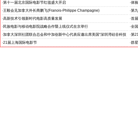
注入新活力
·
第十一届北京国际电影节红毯盛大开启
·
体验
·
王毅会见加拿大外长商鹏飞(Franois-Philippe Champagne)
·
第
·
高新技术引领新时代电影高质量发展
·
首
国公
·
民族电影与移动电影院战略合作暨上线仪式在京举行
·
全
·
加拿大深圳社团联合总会和中加创新中心代表应邀出席美国“深圳湾硅谷科技
·
第2
创新中心”开业仪式和“中美投资合作交流会”
·
21届上海国际电影节
·
群星