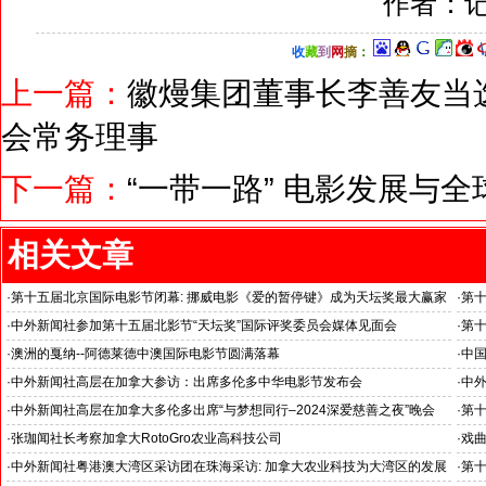
作者：记
收
藏
到
网
摘
：
上一篇：
徽熳集团董事长李善友当
会常务理事
下一篇：
“一带一路” 电影发展与
相关文章
·
第十五届北京国际电影节闭幕: 挪威电影《爱的暂停键》成为天坛奖最大赢家
·
第
·
中外新闻社参加第十五届北影节“天坛奖”国际评奖委员会媒体见面会
·
第
·
澳洲的戛纳--阿德莱德中澳国际电影节圆满落幕
·
中
万锦
·
中外新闻社高层在加拿大参访：出席多伦多中华电影节发布会
·
中外
·
中外新闻社高层在加拿大多伦多出席“与梦想同行–2024深爱慈善之夜”晚会
·
第
·
张珈闻社长考察加拿大RotoGro农业高科技公司
·
戏曲
·
中外新闻社粤港澳大湾区采访团在珠海采访: 加拿大农业科技为大湾区的发展
·
第