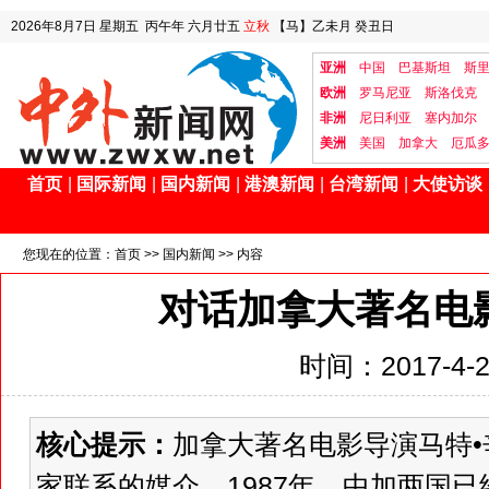
2026年8月7日
星期五
丙午年 六月廿五
立秋
【马】乙未月 癸丑日
亚洲
中国
巴基斯坦
斯
欧洲
罗马尼亚
斯洛伐克
非洲
尼日利亚
塞内加尔
美洲
美国
加拿大
厄瓜
首页
|
国际新闻
|
国内新闻
|
港澳新闻
|
台湾新闻
|
大使访谈
您现在的位置：
首页
>>
国内新闻
>> 内容
对话加拿大著名电
时间：2017-4-27
核心提示：
加拿大著名电影导演马特
家联系的媒介，1987年，中加两国