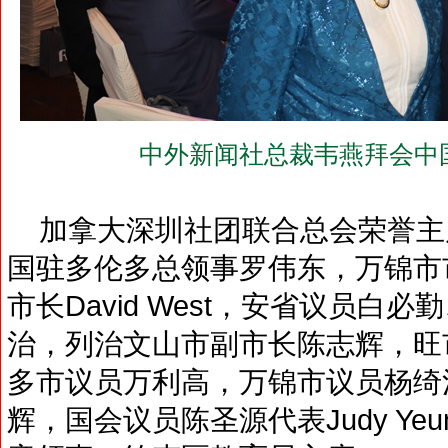
中外新闻社总裁韦燕拜会中
加拿大深圳社团联合总会荣誉主
国驻多伦多总领事罗伟东，万锦市市长Pr
市长David West，安省议员
治，列治文山市副市长陈志辉，旺市区议
多市议员万利高，万锦市议员杨绮
辉，国会议员陈圣源代表Judy Y