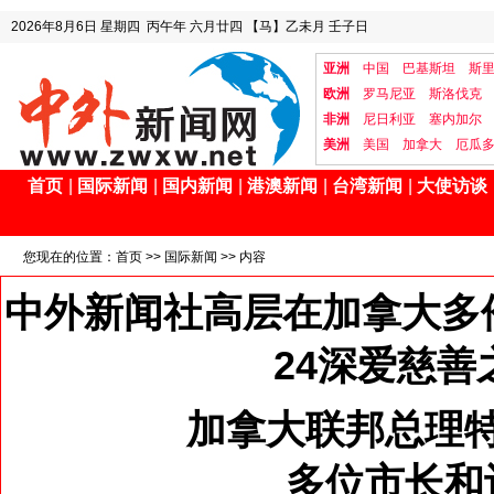
2026年8月6日
星期四
丙午年 六月廿四
【马】乙未月 壬子日
亚洲
中国
巴基斯坦
斯
欧洲
罗马尼亚
斯洛伐克
非洲
尼日利亚
塞内加尔
美洲
美国
加拿大
厄瓜
首页
|
国际新闻
|
国内新闻
|
港澳新闻
|
台湾新闻
|
大使访谈
您现在的位置：
首页
>>
国际新闻
>> 内容
中外新闻社高层在加拿大多伦
24深爱慈善
加拿大联邦总理
多位市长和