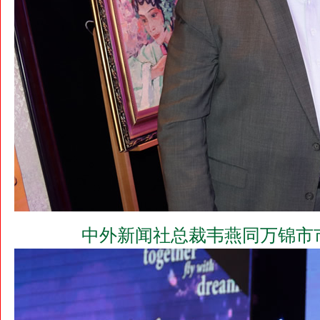
中外新闻社总裁韦燕同万锦市市长Pr