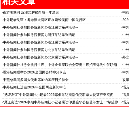
相关文章
·
夜游南塘河 沉浸式解锁甬城千年漕运
·
韦
关注
·
中外记者见证：粤港澳大湾区正在建设美丽中国先行区
·
20
国之
·
中外新闻社参加国务院新闻办浙江采访系列活动--
·
中
杭州大学人工智能领域取得创造性成就
·
中外新闻社参加国务院新闻办浙江采访系列活动--
·
中外
浙江省人民政府副省长何中伟等接受采访
推动
·
中外新闻社参加国务院新闻办浙江采访系列活动--
·
中外
《湘湖·雅韵》推动杭州文旅战略格局
“科
·
中外新闻社参加国务院新闻办北京采访系列活动--
·
中外
见证科技创新和产业创新高质量发展
小米
·
中外新闻社参加国务院新闻办北京采访系列活动--
·
外
北京人形机器人创新中心打造具有全球影响力的应用示范高地
·
中外新闻社社务会执行主席、中外企业家联合会荣誉主席招玉远先生任职颁
·
中
证仪式在香港举行
·
香港新闻联举办2026全国两会精神分享会
·
中
对哈
·
韦燕总裁同多国大使出席加纳国庆日招待会
·
改
--
·
中外新闻社进驻2026年全国两会新闻中心
·
“见
斯洛
·
“见证友谊”中外新闻社小记者2026寒假采访斯洛伐克驻华大使莱齐亚克阁
·
“见
官)”
下：“希望斯中两国青少年成为推动中斯关系开启新篇章”
十分
·
“见证友谊”2026寒期中外新闻社小记者采访印尼驻华公使艾菲女士：“希望你
·
“见
们将来成为印尼和中国文化交流的使者”
奥阁