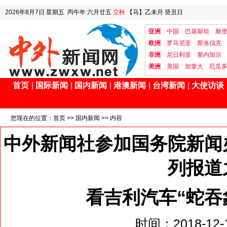
2026年8月7日
星期五
丙午年 六月廿五
立秋
【马】乙未月 癸丑日
亚洲
中国
巴基斯坦
斯
欧洲
罗马尼亚
斯洛伐克
非洲
尼日利亚
塞内加尔
美洲
美国
加拿大
厄瓜
首页
|
国际新闻
|
国内新闻
|
港澳新闻
|
台湾新闻
|
大使访谈
您现在的位置：
首页
>>
国内新闻
>> 内容
中外新闻社参加国务院新闻
列报道
看吉利汽车“蛇吞
时间：2018-12-1