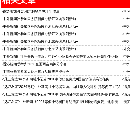
·
夜游南塘河 沉浸式解锁甬城千年漕运
·
20
国之
·
中外新闻社参加国务院新闻办浙江采访系列活动--
·
中
杭州大学人工智能领域取得创造性成就
·
中外新闻社参加国务院新闻办浙江采访系列活动--
·
中外
浙江省人民政府副省长何中伟等接受采访
推动
·
中外新闻社参加国务院新闻办浙江采访系列活动--
·
中外
《湘湖·雅韵》推动杭州文旅战略格局
“科
·
中外新闻社参加国务院新闻办北京采访系列活动--
·
中外
见证科技创新和产业创新高质量发展
小米
·
中外新闻社参加国务院新闻办北京采访系列活动--
·
外
北京人形机器人创新中心打造具有全球影响力的应用示范高地
·
中外新闻社社务会执行主席、中外企业家联合会荣誉主席招玉远先生任职颁
·
中
证仪式在香港举行
·
香港新闻联举办2026全国两会精神分享会
·
中
对哈
·
韦燕总裁同多国大使出席加纳国庆日招待会
·
中外
·
“见证友谊”中外新闻社小记者2026寒假出色完成8国驻华使节采访任务
·
“见
斯洛伐克驻华大使莱齐亚克阁下为小记者们颁发“优秀小记者(优秀小小外交
下：
·
“见证友谊”2026寒期中外新闻社小记者采访加纳驻华大使科乔·邦苏阁下：“我
·
“见
官)”证书
十分享受在中国的时光……”
们将
·
“见证友谊”中外新闻社小记者2026寒假采访佛得角驻华大使阿林多·多罗萨里
·
“见
奥阁下: 期待两国青少年成为发展中佛友好关系新的动力
就是
·
“见证友谊”中外新闻社2026寒假小记者团采访俄罗斯驻华使馆参赞、北京俄
·
俄罗
罗斯文化中心主任吴丹娜女士: “中俄关系稳如泰山坚如磐石”