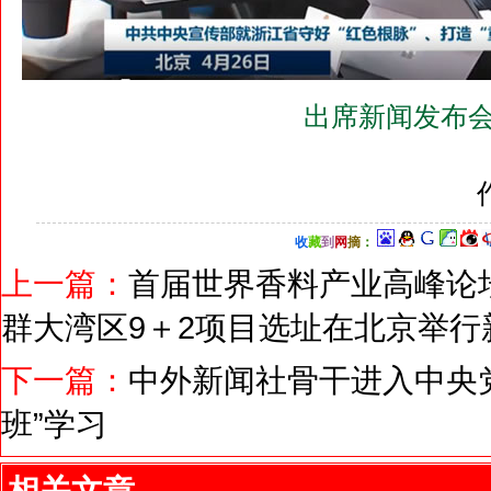
出席新闻发布会
收
藏
到
网
摘
：
上一篇：
首届世界香料产业高峰论
群大湾区9＋2项目选址在北京举行
下一篇：
中外新闻社骨干进入中央党
班”学习
相关文章