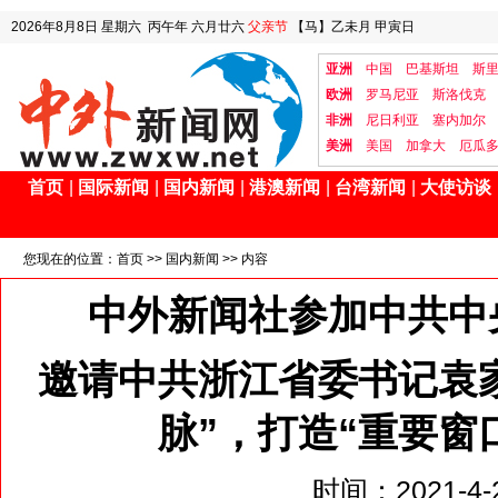
2026年8月8日
星期六
丙午年 六月廿六
父亲节
【马】乙未月 甲寅日
亚洲
中国
巴基斯坦
斯
欧洲
罗马尼亚
斯洛伐克
非洲
尼日利亚
塞内加尔
美洲
美国
加拿大
厄瓜
首页
|
国际新闻
|
国内新闻
|
港澳新闻
|
台湾新闻
|
大使访谈
您现在的位置：
首页
>>
国内新闻
>> 内容
中外新闻社参加中共中
邀请中共浙江省委书记袁
脉”，打造“重要窗
时间：2021-4-2