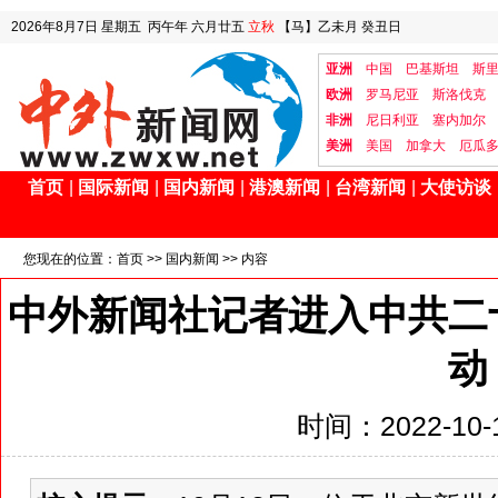
2026年8月7日
星期五
丙午年 六月廿五
立秋
【马】乙未月 癸丑日
亚洲
中国
巴基斯坦
斯
欧洲
罗马尼亚
斯洛伐克
非洲
尼日利亚
塞内加尔
美洲
美国
加拿大
厄瓜
首页
|
国际新闻
|
国内新闻
|
港澳新闻
|
台湾新闻
|
大使访谈
您现在的位置：
首页
>>
国内新闻
>> 内容
中外新闻社记者进入中共二
动
时间：2022-10-1