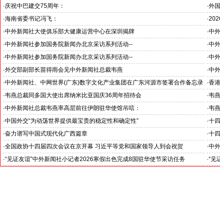
·
庆祝中巴建交75周年：
·
外
韦燕总裁同多国大使出席巴基斯坦驻华大使馆举办“芒果节”
·
海南省委书记冯飞：
·
20
海南自贸港封关半年开启中国对外开放新篇章
国之
·
中外新闻社大使俱乐部大健康运营中心在深圳揭牌
·
中外
推动
·
中外新闻社参加国务院新闻办北京采访系列活动--
·
中外
“科技创新和产业创新”中外记者见面会
见证
·
中外新闻社参加国务院新闻办北京采访系列活动--
·
中外
小米汽车超越国际品牌
北京
·
外交部副部长苗得雨会见中外新闻社总裁韦燕
·
中
证仪
·
中外新闻社、中网世界(广东)数字文化产业集团在广东河源市签署合作备忘录
·
香港
·
韦燕总裁同多国大使出席纳米比亚国庆36周年招待会
·
韦
·
中外新闻社总裁韦燕率高层前往伊朗驻华使馆吊唁：
·
韦
对哈梅内伊最高领袖遇难表示沉痛哀悼
·
中国外交“为动荡世界提供最宝贵的稳定性和确定性”
·
十
王毅外长记者会勾勒出中国与世界互动新方位
锚定
·
奋力谱写中国式现代化广西篇章
·
十
--中外新闻社2026全国两会报道之三
--
·
全国政协十四届四次会议在京开幕 习近平等党和国家领导人到会祝贺
·
中外
--中外新闻社2026全国两会报道之一
·
“见证友谊”中外新闻社小记者2026寒假出色完成8国驻华使节采访任务
·
“见
斯洛伐克驻华大使莱齐亚克阁下为小记者们颁发“优秀小记者(优秀小小外交
下：
官)”证书