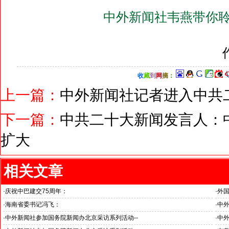
中外新闻社韦燕带你聆
收
藏
到
网
摘
：
上一篇：
中外新闻社记者进入中共
下一篇：
中共二十大新闻发言人：中
扩大
相关文章
·
庆祝中巴建交75周年：
·
外
韦燕总裁同多国大使出席巴基斯坦驻华大使馆举办“芒果节”
·
海南省委书记冯飞：
·
中外
海南自贸港封关半年开启中国对外开放新篇章
“科
·
中外新闻社参加国务院新闻办北京采访系列活动--
·
中外