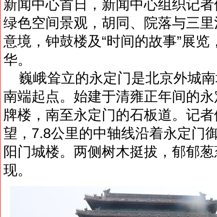
新闻中心首日，新闻中心组织记者
绿色空间景观，胡同、院落与三里河
意境，钟鼓楼及“时间的故事”展
华。
巍峨耸立的永定门是北京外城南
南端起点。始建于清雍正年间的永
牌楼，南至永定门的石板道。记者
望，7.8公里的中轴线沿着永定门
阳门城楼。两侧树木挺拔，郁郁葱
现。