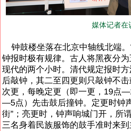
媒体记者在
钟鼓楼坐落在北京中轴线北端。
钟报时极有规律。古人将黑夜分为
现代的两个小时。清代规定报时方
后敲钟，其二至四更则只敲钟不击
次更，每晚定更（即一更，19点—
—5点）先击鼓后撞钟。定更时钟
街”；亮更时，钟声响城门开，所谓“晨
三名身着民族服饰的鼓手准时来到