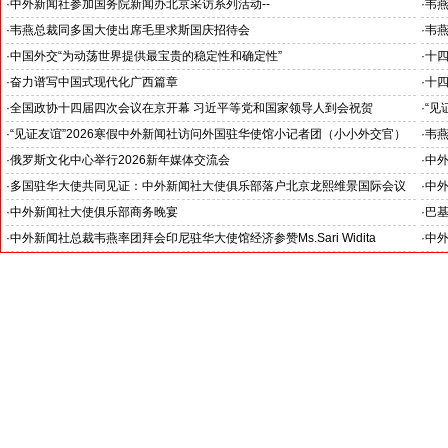
见证科技创新和产业创新高质量发展
小米
·
中外新闻社参加国务院新闻办北京采访系列活动--
·
韦
北京人形机器人创新中心打造具有全球影响力的应用示范高地
·
韦燕总裁同多国大使出席毛里求斯国庆招待会
·
韦
·
中国外交“为动荡世界提供最宝贵的稳定性和确定性”
·
十
王毅外长记者会勾勒出中国与世界互动新方位
锚定
·
奋力谱写中国式现代化广西篇章
·
十
--中外新闻社2026全国两会报道之三
--
·
全国政协十四届四次会议在京开幕 习近平等党和国家领导人到会祝贺
·
“见
--中外新闻社2026全国两会报道之一
罗斯
·
“见证友谊”2026寒假中外新闻社访问外国驻华使馆小记者团（小小外交官）
·
韦燕
在北京举行开团仪式
·
俄罗斯文化中心举行2026新年媒体交流会
·
中外
-- 学习各国外交官的智慧、热情、友善和外交风范
·
多国驻华大使共同见证：中外新闻社大使俱乐部落户北京龙熙维景国际会议
·
中外
中心
行
·
中外新闻社大使俱乐部商务晚宴
·
巴
东帝汶民主共和国驻华大使罗瑞•奥尔塔阁下访问中国国际期货股份有限公司
·
中外新闻社总裁韦燕率团拜会印尼驻华大使馆经济参赞Ms.Sari Widita
·
中
洽谈与印尼政府大型投融资项目合作