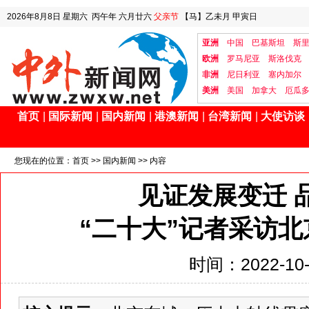
2026年8月8日
星期六
丙午年 六月廿六
父亲节
【马】乙未月 甲寅日
亚洲
中国
巴基斯坦
斯
欧洲
罗马尼亚
斯洛伐克
非洲
尼日利亚
塞内加尔
美洲
美国
加拿大
厄瓜
首页
|
国际新闻
|
国内新闻
|
港澳新闻
|
台湾新闻
|
大使访谈
您现在的位置：
首页
>>
国内新闻
>> 内容
见证发展变迁 
“二十大”记者采访
时间：2022-10-1