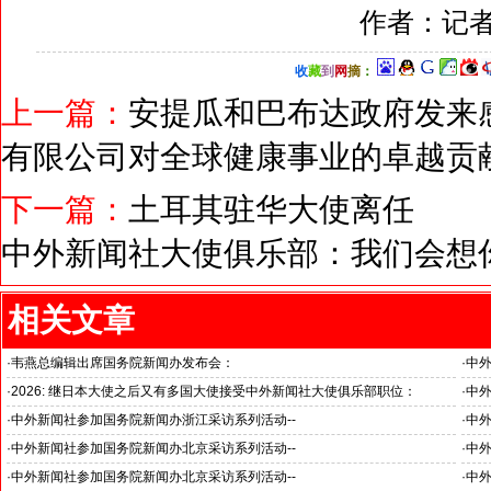
作者：记者
收
藏
到
网
摘
：
上一篇：
安提瓜和巴布达政府发来
有限公司对全球健康事业的卓越贡
下一篇：
土耳其驻华大使离任
中外新闻社大使俱乐部：我们会想
相关文章
·
韦燕总编辑出席国务院新闻办发布会：
·
中
关注海关总署“十五五”时期守好国门安全
医药
·
2026: 继日本大使之后又有多国大使接受中外新闻社大使俱乐部职位：
·
中
国之交在于民相亲, 民相亲在于心相通
·
中外新闻社参加国务院新闻办浙江采访系列活动--
·
中外
推动科技创新和产业创新深度融合
“科
·
中外新闻社参加国务院新闻办北京采访系列活动--
·
中外
见证科技创新和产业创新高质量发展
小米
·
中外新闻社参加国务院新闻办北京采访系列活动--
·
中