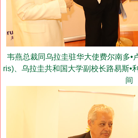
韦燕总裁同乌拉圭驻华大使费尔南多•卢格里斯阁
ris)、乌拉圭共和国大学副校长路易斯
间