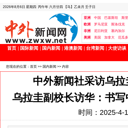
2026年8月6日
星期四
丙午年 六月廿四
【马】乙未月 壬子日
亚洲
中国
巴基斯坦
斯
欧洲
罗马尼亚
斯洛伐克
非洲
尼日利亚
塞内加尔
美洲
美国
加拿大
厄瓜
首页
|
国际新闻
|
国内新闻
|
港澳新闻
|
台湾新闻
|
大使访谈
您现在的位置：
首页
>>
国内新闻
>> 内容
中外新闻社采访乌拉
乌拉圭副校长访华：书写
时间：2025-4-12