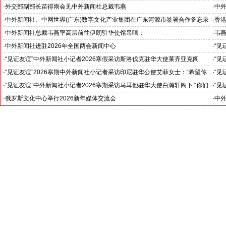
北京人形机器人创新中心打造具有全球影响力的应用示范高地
·
外交部副部长苗得雨会见中外新闻社总裁韦燕
·
中
证仪
·
中外新闻社、中网世界(广东)数字文化产业集团在广东河源市签署合作备忘录
·
香港
·
中外新闻社总裁韦燕率高层前往伊朗驻华使馆吊唁：
·
韦
对哈梅内伊最高领袖遇难表示沉痛哀悼
·
中外新闻社进驻2026年全国两会新闻中心
·
“见
斯洛
·
“见证友谊”中外新闻社小记者2026寒假采访斯洛伐克驻华大使莱齐亚克阁
·
“见
官)”
下：“希望斯中两国青少年成为推动中斯关系开启新篇章”
十分
·
“见证友谊”2026寒期中外新闻社小记者采访印尼驻华公使艾菲女士：“希望你
·
“见
们将来成为印尼和中国文化交流的使者”
奥阁
·
“见证友谊”中外新闻社小记者2026寒期采访马耳他驻华大使白瀚轩阁下:“你们
·
“见
就是中国未来的新闻发言人”
罗斯
·
俄罗斯文化中心举行2026新年媒体交流会
·
中外