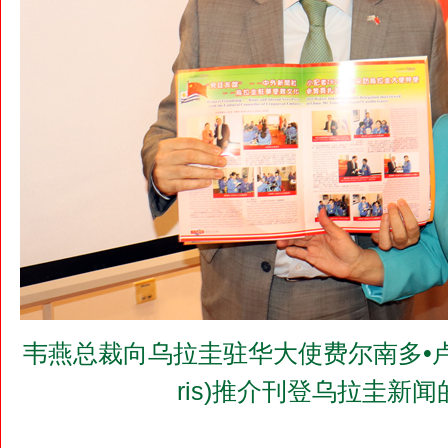
韦燕总裁向乌拉圭驻华大使费尔南多•卢格里斯阁
ris)推介刊登乌拉圭新