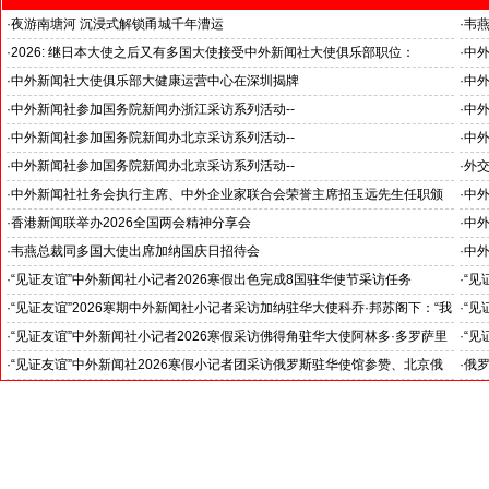
·
夜游南塘河 沉浸式解锁甬城千年漕运
·
韦
关注
·
2026: 继日本大使之后又有多国大使接受中外新闻社大使俱乐部职位：
·
中外
国之交在于民相亲, 民相亲在于心相通
杭州
·
中外新闻社大使俱乐部大健康运营中心在深圳揭牌
·
中外
浙江
·
中外新闻社参加国务院新闻办浙江采访系列活动--
·
中外
《湘湖·雅韵》推动杭州文旅战略格局
“科
·
中外新闻社参加国务院新闻办北京采访系列活动--
·
中外
见证科技创新和产业创新高质量发展
小米
·
中外新闻社参加国务院新闻办北京采访系列活动--
·
外
北京人形机器人创新中心打造具有全球影响力的应用示范高地
·
中外新闻社社务会执行主席、中外企业家联合会荣誉主席招玉远先生任职颁
·
中
证仪式在香港举行
·
香港新闻联举办2026全国两会精神分享会
·
中
对哈
·
韦燕总裁同多国大使出席加纳国庆日招待会
·
中外
·
“见证友谊”中外新闻社小记者2026寒假出色完成8国驻华使节采访任务
·
“见
斯洛伐克驻华大使莱齐亚克阁下为小记者们颁发“优秀小记者(优秀小小外交
下：
·
“见证友谊”2026寒期中外新闻社小记者采访加纳驻华大使科乔·邦苏阁下：“我
·
“见
官)”证书
十分享受在中国的时光……”
们将
·
“见证友谊”中外新闻社小记者2026寒假采访佛得角驻华大使阿林多·多罗萨里
·
“见
奥阁下: 期待两国青少年成为发展中佛友好关系新的动力
就是
·
“见证友谊”中外新闻社2026寒假小记者团采访俄罗斯驻华使馆参赞、北京俄
·
俄罗
罗斯文化中心主任吴丹娜女士: “中俄关系稳如泰山坚如磐石”