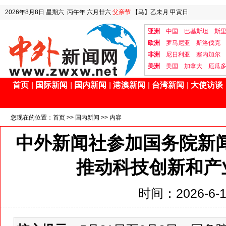
2026年8月8日
星期六
丙午年 六月廿六
父亲节
【马】乙未月 甲寅日
亚洲
中国
巴基斯坦
斯
欧洲
罗马尼亚
斯洛伐克
非洲
尼日利亚
塞内加尔
美洲
美国
加拿大
厄瓜
首页
|
国际新闻
|
国内新闻
|
港澳新闻
|
台湾新闻
|
大使访谈
您现在的位置：
首页
>>
国内新闻
>> 内容
中外新闻社参加国务院新闻
推动科技创新和产
时间：2026-6-11